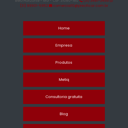
Belo Horizonte - MG - CEP: 31080-160
(31) 3481-3455
(31) 99901-5952
comercial10@precificar.com.br
Home
Empresa
Produtos
Metiq
Consultoria gratuita
Blog