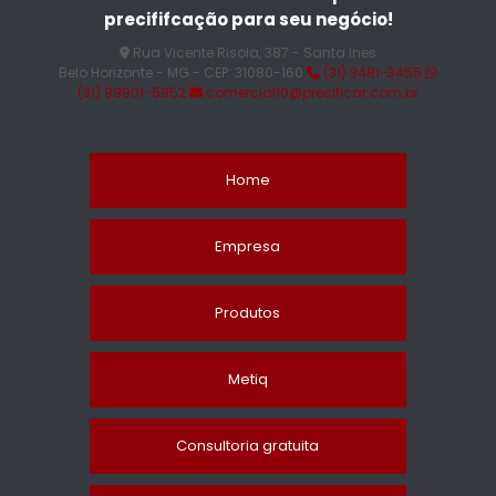
precififcação para seu negócio!
Rua Vicente Risola, 387 - Santa Ines
Belo Horizonte - MG - CEP: 31080-160
(31) 3481-3455
(31) 99901-5952
comercial10@precificar.com.br
Home
Empresa
Produtos
Metiq
Consultoria gratuita