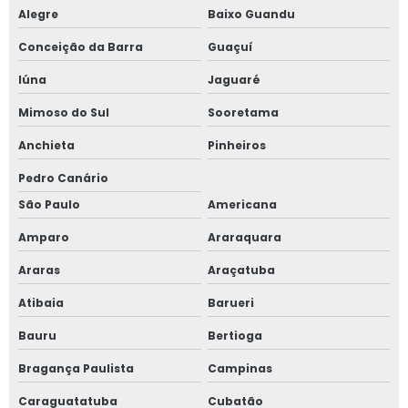
Alegre
Baixo Guandu
Pedestal de mesa
Conceição da Barra
Guaçuí
Pedestal de mesa de madeira
Iúna
Jaguaré
Perfil de gôndola porta etiqueta
Mimoso do Sul
Sooretama
Perfil de gôndola preço
Anchieta
Pinheiros
Pedro Canário
Perfil para gôndola
São Paulo
Americana
Perfil porta etiqueta para gôndolas
Amparo
Araraquara
Placa caixa fechado supermercado
Araras
Araçatuba
Atibaia
Barueri
Placa de preço açougue
Bauru
Bertioga
Placas de açougue
Bragança Paulista
Campinas
Placas de entrada e saída
Caraguatatuba
Cubatão