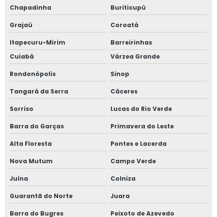
Chapadinha
Buriticupú
Grajaú
Coroatá
Itapecuru-Mirim
Barreirinhas
Cuiabá
Várzea Grande
Rondonópolis
Sinop
Tangará da Serra
Cáceres
Sorriso
Lucas do Rio Verde
Barra do Garças
Primavera do Leste
Alta Floresta
Pontes e Lacerda
Nova Mutum
Campo Verde
Juína
Colniza
Guarantã do Norte
Juara
Barra do Bugres
Peixoto de Azevedo