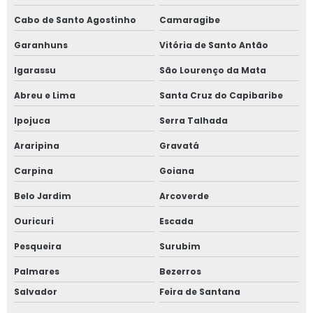
Woobler
Cabo de Santo Agostinho
Camaragibe
Cartaz de preço para supermercados
Garanhuns
Vitória de Santo Antão
Cartaz de preços padaria
Igarassu
São Lourenço da Mata
Abreu e Lima
Santa Cruz do Capibaribe
Cartaz de promoção de padaria
Ipojuca
Serra Talhada
Cartaz para açougues
Araripina
Gravatá
Cartaz para comércio
Carpina
Goiana
Cartaz para drogarias
Belo Jardim
Arcoverde
Ouricuri
Escada
Cartaz para padaria
Pesqueira
Surubim
Cartaz para padaria preço
Palmares
Bezerros
Cartaz para sacolão
Salvador
Feira de Santana