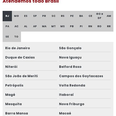
Atendemos todo Brasil
Display de mesa papel personalizado
GO e
Display de mesa para doces
RJ
MG
ES
SP
PR
SC
RS
PE
BA
CE
AM
DF
PA
AC
AL
AP
MA
MT
MS
PB
PI
RN
RO
RR
Display de mesa para restaurante
SE
TO
Display de ponta de gôndola
Rio de Janeiro
São Gonçalo
Display de prateleira
Duque de Caxias
Nova Iguaçu
Display etiquetas
Niterói
Belford Roxo
Display etiquetas e adesivos
São João de Meriti
Campos dos Goytacazes
Display inox
Petrópolis
Volta Redonda
Magé
Itaboraí
Display inox para etiquetas com presilha
Mesquita
Nova Friburgo
Display merchandising
Barra Mansa
Macaé