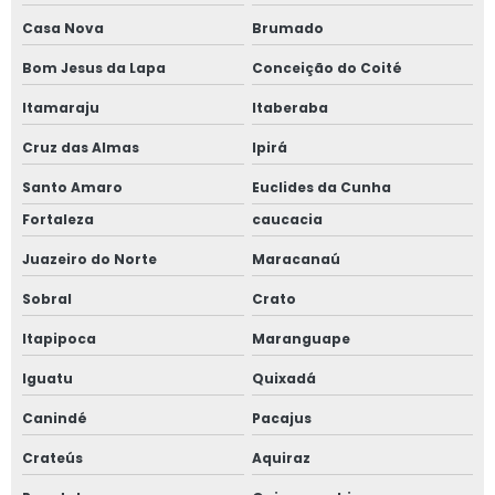
Precificação e sinalização de comércio
Casa Nova
Brumado
Precificador de comércio
Bom Jesus da Lapa
Conceição do Coité
Itamaraju
Itaberaba
Precificador para açougues
Cruz das Almas
Ipirá
Precificador para drogarias
Santo Amaro
Euclides da Cunha
Precificador para padarias
Fortaleza
caucacia
Juazeiro do Norte
Maracanaú
Precificador para supermercados
Sobral
Crato
Itapipoca
Maranguape
Iguatu
Quixadá
Canindé
Pacajus
Crateús
Aquiraz