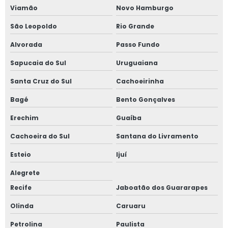
Sinalização de varejo
Viamão
Novo Hamburgo
Splash de ofertas
São Leopoldo
Rio Grande
Alvorada
Passo Fundo
Tintas para cartazes
Sapucaia do Sul
Uruguaiana
Topo de ilha
Santa Cruz do Sul
Cachoeirinha
Venda de merchandising para comércio
Bagé
Bento Gonçalves
Venda de merchandising para varejo
Erechim
Guaíba
Cachoeira do Sul
Santana do Livramento
Venda de produtos para pdv
Esteio
Ijuí
Venda de produtos para pdv de comércio
Alegrete
Venda de sinalização de comércio
Recife
Jaboatão dos Guararapes
Olinda
Caruaru
Venda de sinalização de varejo
Petrolina
Paulista