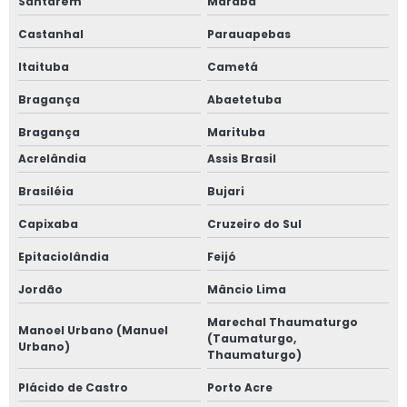
Santarém
Marabá
Castanhal
Parauapebas
Itaituba
Cametá
Bragança
Abaetetuba
Bragança
Marituba
Acrelândia
Assis Brasil
Brasiléia
Bujari
Capixaba
Cruzeiro do Sul
Epitaciolândia
Feijó
Jordão
Mâncio Lima
Marechal Thaumaturgo
Manoel Urbano (Manuel
(Taumaturgo,
Urbano)
Thaumaturgo)
Plácido de Castro
Porto Acre