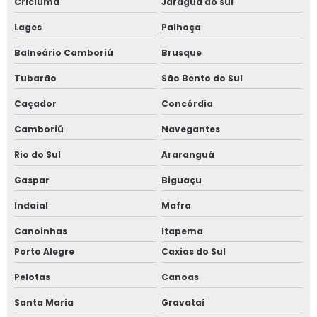
Criciúma
Jaraguá do sul
Serviço de comunicação visual
Lages
Palhoça
Serviço de consultoria em precificação
Balneário Camboriú
Brusque
Tubarão
São Bento do Sul
Serviço de merchandising para varejo
Caçador
Concórdia
Serviço de precificação de comércio
Camboriú
Navegantes
Serviço de precificação de varejo
Rio do Sul
Araranguá
Serviço de precificação e sinalização de comércio e
Gaspar
Biguaçu
varejo
Indaial
Mafra
Serviço de sinalização de comércio
Canoinhas
Itapema
Porto Alegre
Caxias do Sul
Serviço de sinalização de varejo
Pelotas
Canoas
Sinalização de comércio
Santa Maria
Gravataí