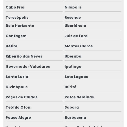
Display porta folheto
Cabo Frio
Nilópolis
Displays para pdv
Teresópolis
Resende
Belo Horizonte
Uberlândia
Empresa de cartazes
Contagem
Juiz de Fora
Empresa de comunicação visual para varejo
Betim
Montes Claros
Empresa de consultoria em precificação
Ribeirão das Neves
Uberaba
Governador Valadares
Ipatinga
Empresa de consultoria em precificação e sinalização
Santa Luzia
Sete Lagoas
Empresa de consultoria em precificação gratuita
Divinópolis
Ibirité
Empresa de curso de cartazista
Poços de Caldas
Patos de Minas
Empresa de tabelas de preço
Teófilo Otoni
Sabará
Pouso Alegre
Barbacena
Empresa de woobler