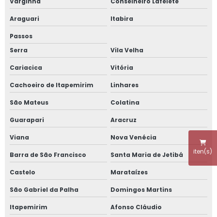
Varginha
Conselheiro Lafeiete
Etiqueta de validade de alimentos
Araguari
Itabira
Etiqueta digital
Passos
Serra
Vila Velha
Etiqueta serrilhada
Cariacica
Vitória
Fábrica de sinalização de comércio
Cachoeiro de Itapemirim
Linhares
Fabricante de produtos para pdv
São Mateus
Colatina
Fita cross
Guarapari
Aracruz
Viana
Nova Venécia
Ilha de frios para supermercado
iten(s)
Barra de São Francisco
Santa Maria de Jetibá
Kit escrita
Castelo
Marataízes
Lâmina de açougue
São Gabriel da Palha
Domingos Martins
Merchandising para comércio
Itapemirim
Afonso Cláudio