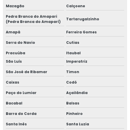
Mazagão
Calçoene
Pedra Branca do Amapari
Tartarugalzinho
(Pedra Branca do Amaparí)
Amapá
Ferreira Gomes
Serra do Navio
Cutias
Pracuúba
Itaubal
São Luís
Imperatriz
São José de Ribamar
Timon
Caixas
Codó
Paço do Lumiar
Açailândia
Bacabal
Balsas
Barra do Corda
Pinheiro
Santa Inês
Santa Luzia