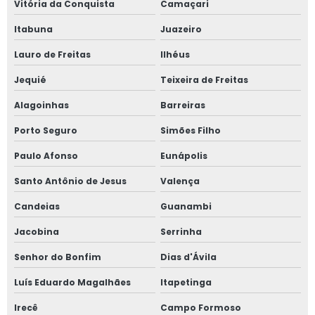
Vitória da Conquista
Camaçari
Placa de precificação para açougue
Itabuna
Juazeiro
Placa de precificação para comércio
Lauro de Freitas
Ilhéus
Placa de preço para padarias
Jequié
Teixeira de Freitas
Placa de preço para sacolão
Alagoinhas
Barreiras
Porto Seguro
Simões Filho
Placa de preço para supermercados
Paulo Afonso
Eunápolis
Placas de comércio
Santo Antônio de Jesus
Valença
Placas para mercado
Candeias
Guanambi
Placas para padaria
Jacobina
Serrinha
Senhor do Bonfim
Dias d'Ávila
Placas para supermercado
Luís Eduardo Magalhães
Itapetinga
Placas para varejo
Irecê
Campo Formoso