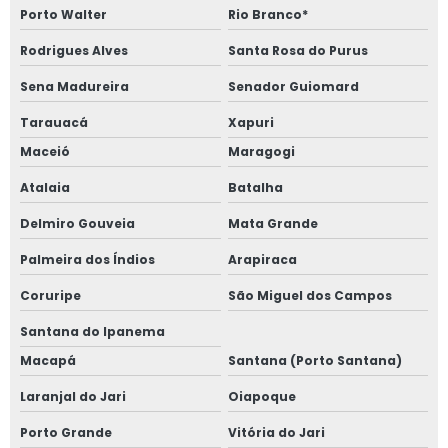
Porto Walter
Rio Branco*
Rodrigues Alves
Santa Rosa do Purus
Sena Madureira
Senador Guiomard
Tarauacá
Xapuri
Maceió
Maragogi
Atalaia
Batalha
Delmiro Gouveia
Mata Grande
Palmeira dos Índios
Arapiraca
Coruripe
São Miguel dos Campos
Santana do Ipanema
Macapá
Santana (Porto Santana)
Laranjal do Jari
Oiapoque
Porto Grande
Vitória do Jari