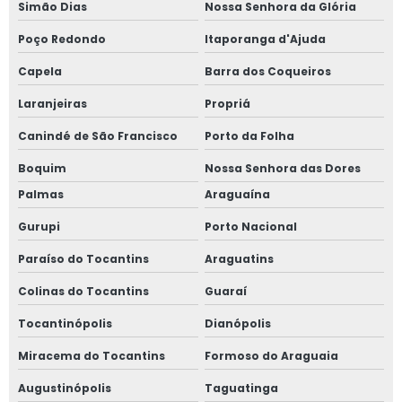
Simão Dias
Nossa Senhora da Glória
Poço Redondo
Itaporanga d'Ajuda
Capela
Barra dos Coqueiros
Laranjeiras
Propriá
Canindé de São Francisco
Porto da Folha
Boquim
Nossa Senhora das Dores
Palmas
Araguaína
Gurupi
Porto Nacional
Paraíso do Tocantins
Araguatins
Colinas do Tocantins
Guaraí
Tocantinópolis
Dianópolis
Miracema do Tocantins
Formoso do Araguaia
Augustinópolis
Taguatinga