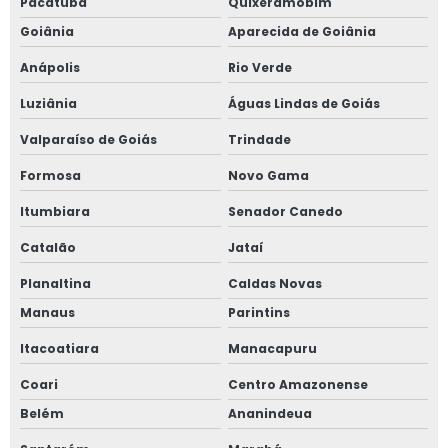
Pacatuba
Quixeramobim
Goiânia
Aparecida de Goiânia
Anápolis
Rio Verde
Luziânia
Águas Lindas de Goiás
Valparaíso de Goiás
Trindade
Formosa
Novo Gama
Itumbiara
Senador Canedo
Catalão
Jataí
Planaltina
Caldas Novas
Manaus
Parintins
Itacoatiara
Manacapuru
Coari
Centro Amazonense
Belém
Ananindeua