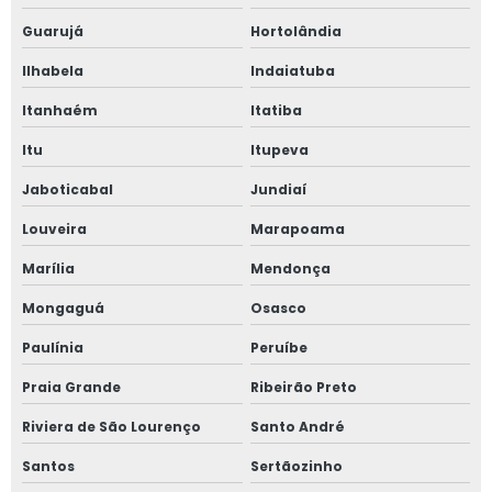
Placas de sacolão
Guarujá
Hortolândia
Ilhabela
Indaiatuba
Ponta de gôndola merchandising
Itanhaém
Itatiba
Ponta de gôndola supermercado
Itu
Itupeva
Porta cartaz
Jaboticabal
Jundiaí
Porta cartaz de acrílico
Louveira
Marapoama
Marília
Mendonça
Porta cartaz de oferta
Mongaguá
Osasco
Porta cartaz de parede
Paulínia
Peruíbe
Porta etiqueta com ilhós
Praia Grande
Ribeirão Preto
Porta etiqueta de plástico
Riviera de São Lourenço
Santo André
Santos
Sertãozinho
Porta etiqueta de preço