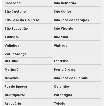
Sorocaba
São Bernardo
Porta etiqueta plástica transparente
São Caetano
São Carlos
Porta etiqueta precificador
São José do Rio Preto
São José dos campos
Porta etiquetas magnético
São Sebastião
São Vicente
Taubaté
Ubatuba
Porta etiquetas para gôndolas
Valinhos
Vinhedo
Porta etiquetas para prateleiras
Votuporanga
Porta etiquetas para prateleiras de supermercado
Curitiba
Londrina
Maringá
Ponta Grossa
Porta etiquetas plástico com ilhós
Cascavel
São José dos Pinhais
Porta etiquetas pvc
Foz do Iguaçu
Colombo
Porta preço etiqueta parede acrílico
Guarapuava
Paranaguá
Precificação de comércio
Araucária
Toledo