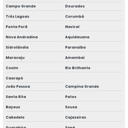
Campo Grande
Dourados
Três Lagoas
Corumbá
Ponta Porã
Naviraí
Nova Andradina
Aquidauana
Sidrolândia
Paranaíba
Maracaju
Amambai
Coxim
Rio Brilhante
Caarapó
João Pessoa
Campina Grande
Santa Rita
Patos
Bayeux
Sousa
Cabedelo
Cajazeiras
Guarabira
Sapé