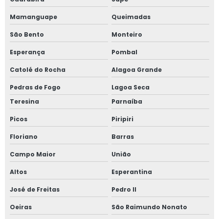
Mamanguape
Queimadas
São Bento
Monteiro
Esperança
Pombal
Catolé do Rocha
Alagoa Grande
Pedras de Fogo
Lagoa Seca
Teresina
Parnaíba
Picos
Piripiri
Floriano
Barras
Campo Maior
União
Altos
Esperantina
José de Freitas
Pedro II
Oeiras
São Raimundo Nonato