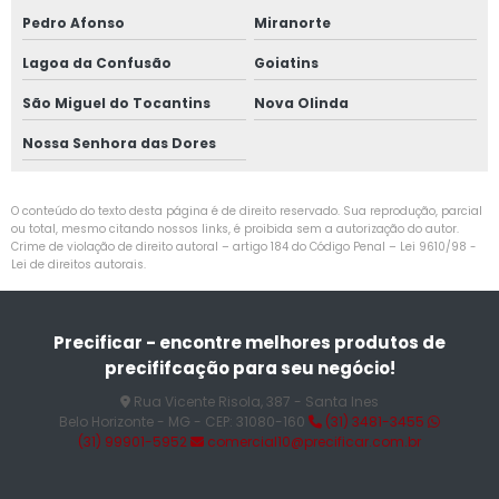
Pedro Afonso
Miranorte
Lagoa da Confusão
Goiatins
São Miguel do Tocantins
Nova Olinda
Nossa Senhora das Dores
O conteúdo do texto desta página é de direito reservado. Sua reprodução, parcial
ou total, mesmo citando nossos links, é proibida sem a autorização do autor.
Crime de violação de direito autoral – artigo 184 do Código Penal –
Lei 9610/98 -
Lei de direitos autorais
.
Precificar - encontre melhores produtos de
precififcação para seu negócio!
Rua Vicente Risola, 387 - Santa Ines
Belo Horizonte - MG - CEP: 31080-160
(31) 3481-3455
(31) 99901-5952
comercial10@precificar.com.br