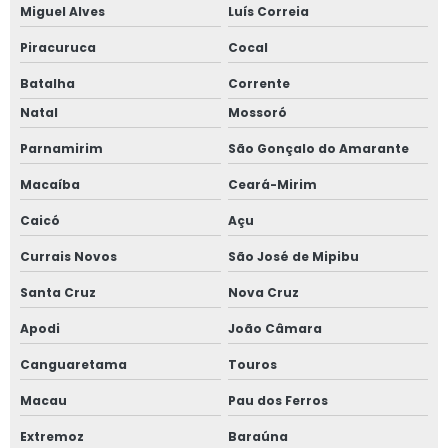
Miguel Alves
Luís Correia
Piracuruca
Cocal
Batalha
Corrente
Natal
Mossoró
Parnamirim
São Gonçalo do Amarante
Macaíba
Ceará-Mirim
Caicó
Açu
Currais Novos
São José de Mipibu
Santa Cruz
Nova Cruz
Apodi
João Câmara
Canguaretama
Touros
Macau
Pau dos Ferros
Extremoz
Baraúna