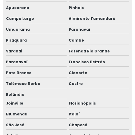
Apucarana
Pinhais
Precificação de varejo
Campo Largo
Almirante Tamandaré
Precificação e sinalização de comércio e varejo
Umuarama
Paranavaí
Precificação padaria
Piraquara
Cambé
Precificador de geladeira
Sarandi
Fazenda Rio Grande
Paranavaí
Francisco Beltrão
Precificador de produtos
Pato Branco
Cianorte
Produtos de comunicação visual
Telêmaco Borba
Castro
Produtos para pdv
Rolândia
Produtos para pdv de comércio
Joinville
Florianópolis
Blumenau
Itajaí
Régua porta etiqueta
São José
Chapecó
Selo de carne