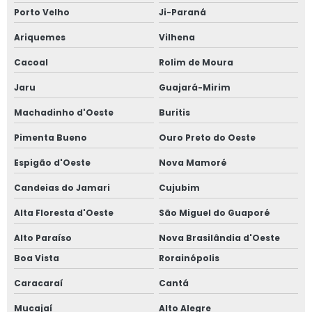
Porto Velho
Ji-Paraná
Ariquemes
Vilhena
Cacoal
Rolim de Moura
Jaru
Guajará-Mirim
Machadinho d'Oeste
Buritis
Pimenta Bueno
Ouro Preto do Oeste
Espigão d'Oeste
Nova Mamoré
Candeias do Jamari
Cujubim
Alta Floresta d'Oeste
São Miguel do Guaporé
Alto Paraíso
Nova Brasilândia d'Oeste
Boa Vista
Rorainópolis
Caracaraí
Cantá
Mucajaí
Alto Alegre