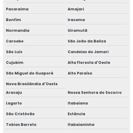
Pacaraima
Amajari
Bonfim
Iracema
Normandia
Uiramutã
Caroebe
São João da Baliza
São Luís
Candeias do Jamari
Cujubim
Alta Floresta d'Oeste
São Miguel do Guaporé
Alto Paraíso
Nova Brasilândia d'Oeste
Aracaju
Nossa Senhora do Socorro
Lagarto
Itabaiana
São Cristóvão
Estância
Tobias Barreto
Itabaianinha