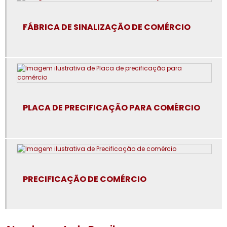
Comunicação visual para supermercados
FÁBRICA DE SINALIZAÇÃO DE COMÉRCIO
Comunicação visual para varejo
Comunicação visual sob medida
Consultoria em precificação
Cross merchandising no pdv
PLACA DE PRECIFICAÇÃO PARA COMÉRCIO
Curso de cartazista
Display de mesa 10x15
Display de mesa com foto
PRECIFICAÇÃO DE COMÉRCIO
Display de mesa com número
Display de mesa com qr code