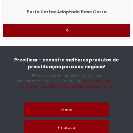
Porta Cartaz Adaptado Base Garra
Precificar - encontre melhores produtos de
precififcação para seu negócio!
Rua Vicente Risola, 387 - Santa Ines
Belo Horizonte - MG - CEP: 31080-160
(31) 3481-3455
(31) 99901-5952
comercial10@precificar.com.br
Home
Empresa