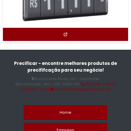
Precificar - encontre melhores produtos de
precififcação para seu negócio!
Rua Vicente Risola, 387 - Santa Ines
Belo Horizonte - MG - CEP: 31080-160
(31) 3481-3455
(31) 99901-5952
comercial10@precificar.com.br
Home
Empresa