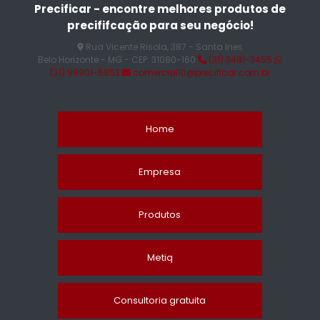
Precificar - encontre melhores produtos de
precififcação para seu negócio!
Rua Vicente Risola, 387 - Santa Ines
Belo Horizonte - MG - CEP: 31080-160
(31) 3481-3455
(31) 99901-5952
comercial10@precificar.com.br
Home
Empresa
Produtos
Metiq
Consultoria gratuita