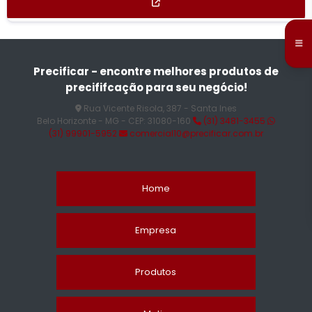
Precificar - encontre melhores produtos de
precififcação para seu negócio!
Rua Vicente Risola, 387 - Santa Ines
Belo Horizonte - MG - CEP: 31080-160
(31) 3481-3455
(31) 99901-5952
comercial10@precificar.com.br
Home
Empresa
Produtos