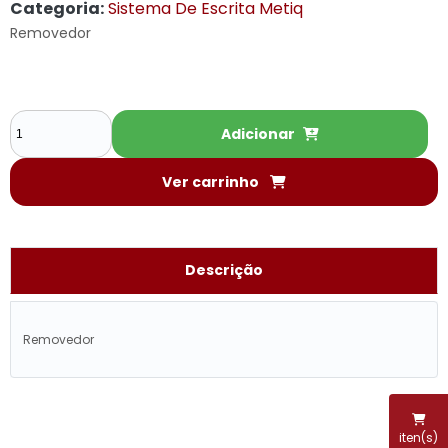
Categoria:
Sistema De Escrita Metiq
Removedor
Adicionar
Ver carrinho
Descrição
Removedor
iten(s)