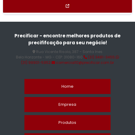
Precificar - encontre melhores produtos de
precififcação para seu negócio!
Rua Vicente Risola, 387 - Santa Ines
Belo Horizonte - MG - CEP: 31080-160
(31) 3481-3455
(31) 99901-5952
comercial10@precificar.com.br
Home
Empresa
Produtos