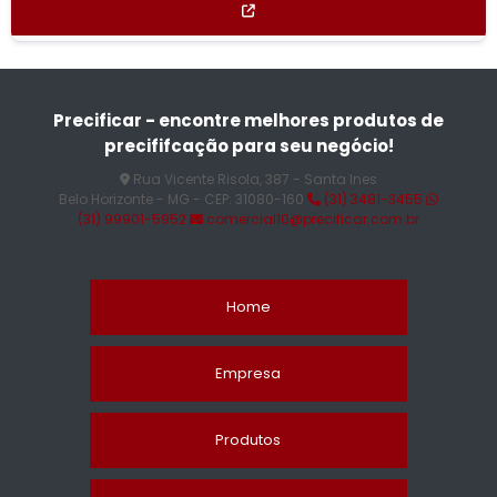
Precificar - encontre melhores produtos de
precififcação para seu negócio!
Rua Vicente Risola, 387 - Santa Ines
Belo Horizonte - MG - CEP: 31080-160
(31) 3481-3455
(31) 99901-5952
comercial10@precificar.com.br
Home
Empresa
Produtos