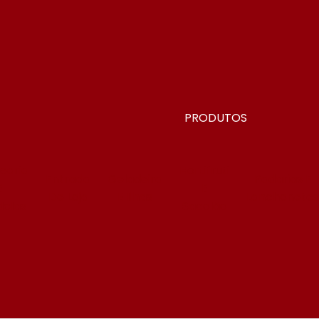
PRODUTOS
earia
Hortifruti
Entrada
Geladeira
Padarias E
E
E
De Loja
E Ilhas
Lanchonete
olas
Sacolão