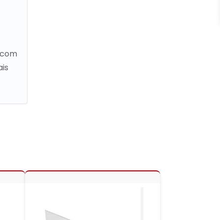
o com
ais