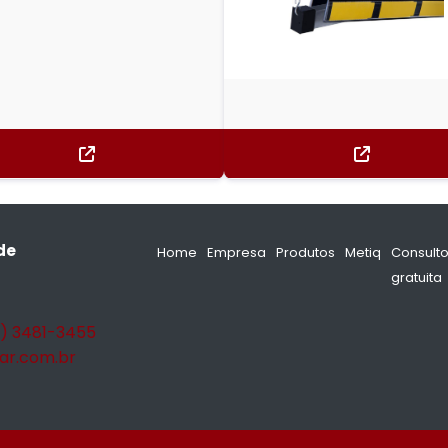
de
Home
Empresa
Produtos
Metiq
Consulto
gratuita
1) 3481-3455
ar.com.br