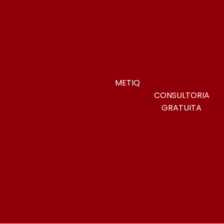
METIQ
CONSULTORIA
GRATUITA
Açougue
Sistema
Drogarias
E Casa
De
E
s
De
Escrita
Consultoria
Farmácias
Carne
Metiq