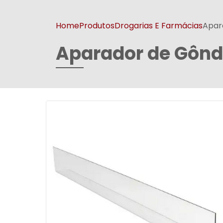
Home
Produtos
Drogarias E Farmácias
Apar
Aparador de Gônd