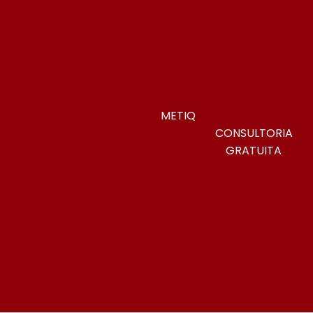
METIQ
CONSULTORIA
GRATUITA
Açougue
Sistema
Drogarias
E Casa
De
E
s
De
Escrita
Consultoria
Farmácias
Carne
Metiq