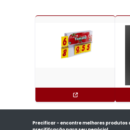
Precificar - encontre melhores produtos 
precififcação para seu negócio!