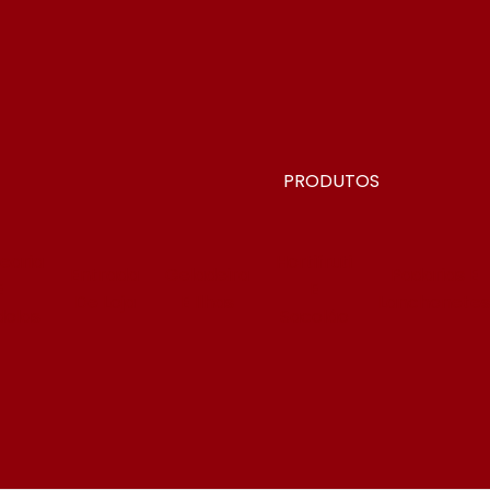
PRODUTOS
earia
Hortifruti
Entrada
Geladeira
Padarias E
E
E
De Loja
E Ilhas
Lanchonete
olas
Sacolão