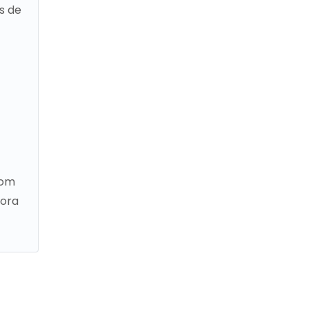
s de
com
gora