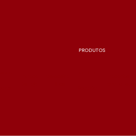
PRODUTOS
earia
Hortifruti
Entrada
Geladeira
Padarias E
E
E
De Loja
E Ilhas
Lanchonete
olas
Sacolão