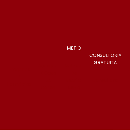
METIQ
CONSULTORIA
GRATUITA
Açougue
Sistema
Drogarias
E Casa
De
E
s
De
Escrita
Consultoria
Farmácias
Carne
Metiq