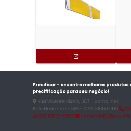
Precificar - encontre melhores produtos 
precififcação para seu negócio!
Rua Vicente Risola, 387 - Santa Ines
Belo Horizonte - MG - CEP: 31080-160
(3
(31) 99901-5952
comercial10@precific