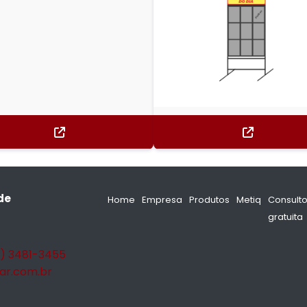
de
Home
Empresa
Produtos
Metiq
Consulto
gratuita
1) 3481-3455
ar.com.br