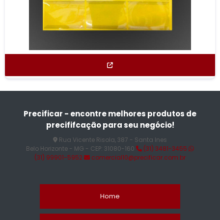
Precificar - encontre melhores produtos de
precififcação para seu negócio!
Rua Vicente Risola, 387 - Santa Ines
Belo Horizonte - MG - CEP: 31080-160
(31) 3481-3455
(31) 99901-5952
comercial10@precificar.com.br
Home